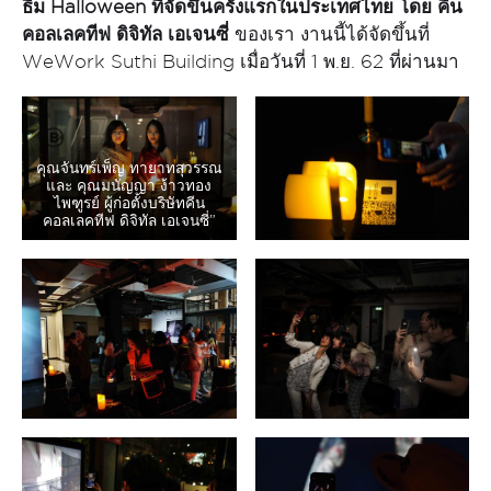
ธีม Halloween ที่จัดขึ้นครั้งแรกในประเทศไทย
โดย คีน
คอลเลคทีฟ ดิจิทัล เอเจนซี่
ของเรา งานนี้ได้จัดขึ้นที่
WeWork Suthi Building เมื่อวันที่ 1 พ.ย. 62 ที่ผ่านมา
คุณจันทร์เพ็ญ ทายาทสุวรรณ
และ คุณมนัญญา ง้าวทอง
ไพฑูรย์ ผู้ก่อตั้งบริษัทคีน
คอลเลคทีฟ ดิจิทัล เอเจนซี่”