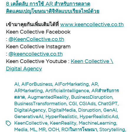
8 เคล็ดลับ การใช้
AR
สำหรับการตลาด
คิดแคมเปญโฆษณาดิจิทัลแบบเรียลไทม์ด้วย
เข้ามาคุยกันเพิ่มเติมได้ที่
www.keencollective.co.th
Keen Collective Facebook
:
@KeenCollective.co.th
Keen Collective Instagram
:
@keencollective.co.th
Keen Collective Youtube :
Keen Collective \
Digital Agency
AI
,
AIForBusiness
,
AIForMarketing
,
AR
,
ARMarketing
,
ArtificialIntelligence
,
ARสำหรับการ
ตลาด
,
AugmentedReality
,
BusinessDisruption
,
BusinessTransformation
,
CGI
,
CGIAds
,
ChatGPT
,
DigitalAgency
,
DigitalMedia
,
Disruption
,
GenAI
,
GenerativeAI
,
HyperRealistic
,
HyperRealisticAd
,
KeenCollective
,
KeenReality
,
MachineLearning
,
Media
,
ML
,
MR
,
OOH
,
ROIในการโฆษณา
,
Storytelling
,